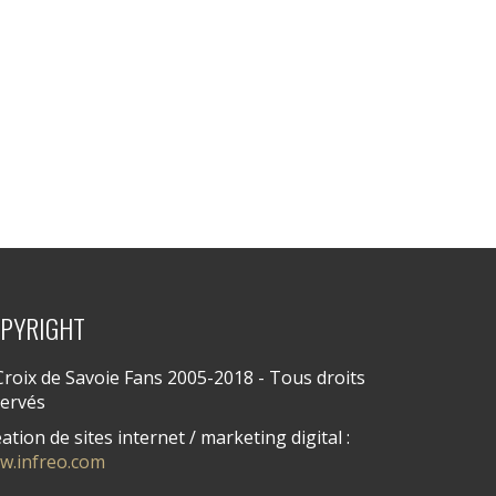
PYRIGHT
roix de Savoie Fans 2005-2018 - Tous droits
servés
ation de sites internet / marketing digital :
w.infreo.com