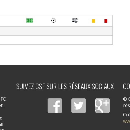
SUIVEZ CSF SUR LES RÉSEAUX SOCIAUX
CO
 FC
© C
et
ré
Cré
t
ww
ll