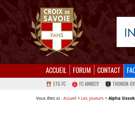
ACCUEIL
FORUM
CONTACT
FA
ETG FC
FC ANNECY
THONON-EV
Vous êtes ici :
Accueil
>
Les joueurs
>
Alpha Sisso