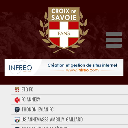
Dépli
ACCUEIL
ETG FC
FORUM
FC ANNECY
THONON-EVIAN FC
CONTACT
US ANNEMASSE-AMBILLY-GAILLARD
FACEBOOK