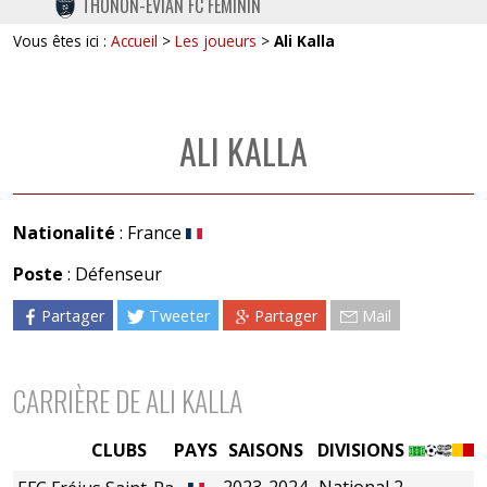
THONON-EVIAN FC FÉMININ
TWITTER
Vous êtes ici :
Accueil
>
Les joueurs
>
Ali Kalla
INSTAGRAM
ALI KALLA
Nationalité
: France
Poste
: Défenseur
Partager
Tweeter
Partager
Mail
CARRIÈRE DE ALI KALLA
CLUBS
PAYS
SAISONS
DIVISIONS
2023-2024
National 2