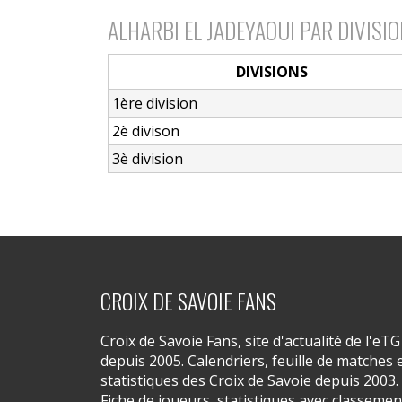
ALHARBI EL JADEYAOUI PAR DIVISI
DIVISIONS
1ère division
2è divison
3è division
CROIX DE SAVOIE FANS
Croix de Savoie Fans, site d'actualité de l'eTG
depuis 2005. Calendriers, feuille de matches 
statistiques des Croix de Savoie depuis 2003.
Fiche de joueurs, statistiques avec classemen