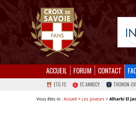
ACCUEIL
FORUM
CONTACT
FA
ETG FC
FC ANNECY
THONON-EV
Vous êtes ici :
Accueil
>
Les joueurs
>
Alharbi El J