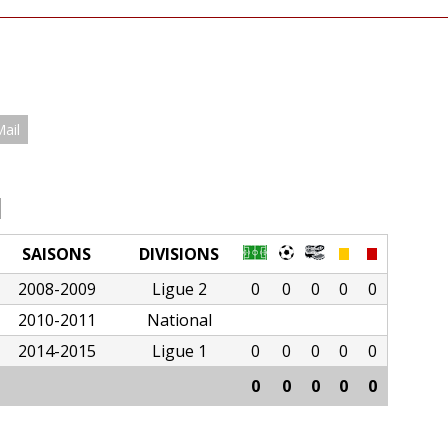
Mail
I
SAISONS
DIVISIONS
2008-2009
Ligue 2
0
0
0
0
0
2010-2011
National
2014-2015
Ligue 1
0
0
0
0
0
0
0
0
0
0