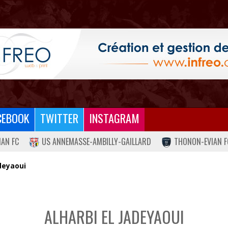
CEBOOK
TWITTER
INSTAGRAM
IAN FC
US ANNEMASSE-AMBILLY-GAILLARD
THONON-EVIAN F
adeyaoui
ALHARBI EL JADEYAOUI