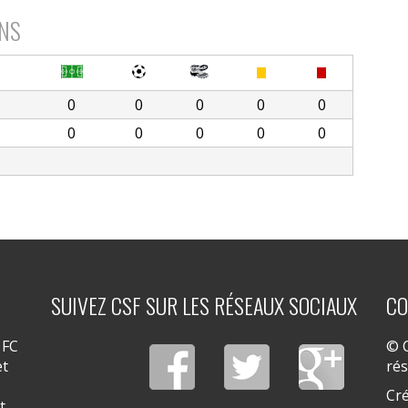
ONS
0
0
0
0
0
0
0
0
0
0
SUIVEZ CSF SUR LES RÉSEAUX SOCIAUX
CO
 FC
© C
et
ré
Cré
t