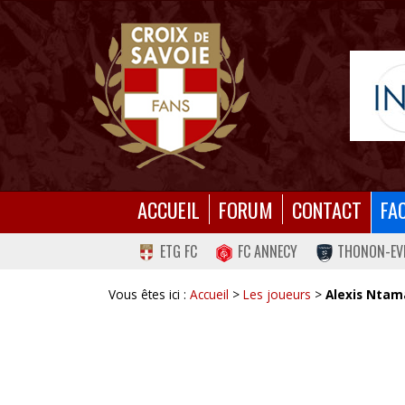
ACCUEIL
FORUM
CONTACT
FA
ETG FC
FC ANNECY
THONON-EV
Vous êtes ici :
Accueil
>
Les joueurs
>
Alexis Ntam