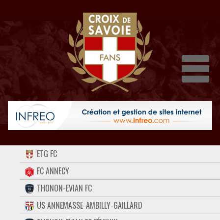
Dépli
ACCUEIL
ETG FC
FORUM
FC ANNECY
THONON-EVIAN FC
CONTACT
US ANNEMASSE-AMBILLY-GAILLARD
FACEBOOK