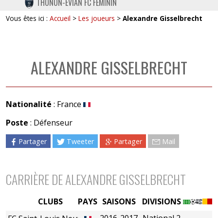
THONON-EVIAN FC FÉMININ
TWITTER
Vous êtes ici :
Accueil
>
Les joueurs
>
Alexandre Gisselbrecht
INSTAGRAM
ALEXANDRE GISSELBRECHT
Nationalité
: France
Poste
: Défenseur
Partager
Tweeter
Partager
Mail
CARRIÈRE DE ALEXANDRE GISSELBRECHT
CLUBS
PAYS
SAISONS
DIVISIONS
2016-2017
National 2