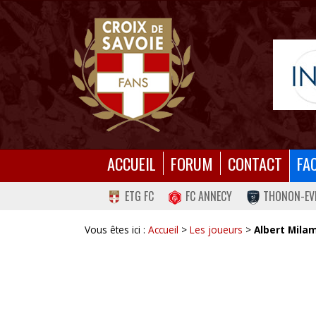
ACCUEIL
FORUM
CONTACT
FA
ETG FC
FC ANNECY
THONON-EV
Vous êtes ici :
Accueil
>
Les joueurs
>
Albert Mil