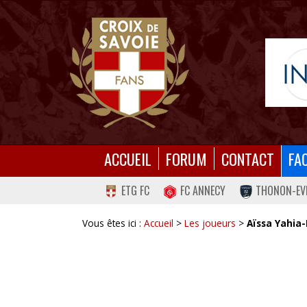
ACCUEIL
FORUM
CONTACT
FA
ETG FC
FC ANNECY
THONON-EV
Vous êtes ici :
Accueil
>
Les joueurs
>
Aïssa Yahia