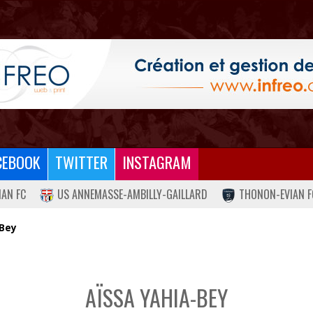
CEBOOK
TWITTER
INSTAGRAM
IAN FC
US ANNEMASSE-AMBILLY-GAILLARD
THONON-EVIAN F
-Bey
AÏSSA YAHIA-BEY