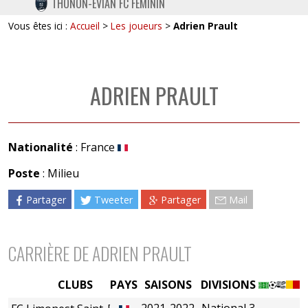
THONON-EVIAN FC FÉMININ
TWITTER
Vous êtes ici :
Accueil
>
Les joueurs
>
Adrien Prault
INSTAGRAM
ADRIEN PRAULT
Nationalité
: France
Poste
: Milieu
Partager
Tweeter
Partager
Mail
CARRIÈRE DE ADRIEN PRAULT
CLUBS
PAYS
SAISONS
DIVISIONS
2021-2022
National 3