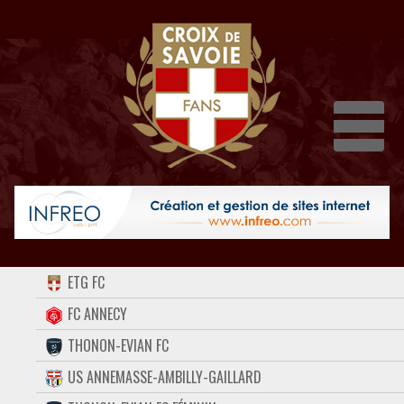
Dépli
ACCUEIL
ETG FC
FORUM
FC ANNECY
THONON-EVIAN FC
CONTACT
US ANNEMASSE-AMBILLY-GAILLARD
FACEBOOK