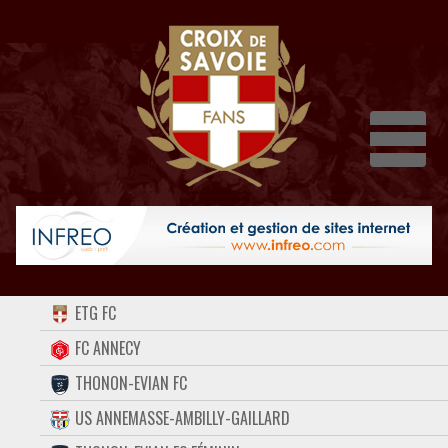
Dépli
ACCUEIL
ETG FC
FORUM
FC ANNECY
THONON-EVIAN FC
CONTACT
US ANNEMASSE-AMBILLY-GAILLARD
FACEBOOK