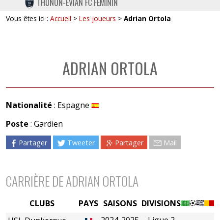
THONON-EVIAN FC FÉMININ
TWITTER
Vous êtes ici :
Accueil
>
Les joueurs
>
Adrian Ortola
INSTAGRAM
ADRIAN ORTOLA
Nationalité
: Espagne
Poste
: Gardien
Partager
Tweeter
Partager
Mail
CARRIÈRE DE ADRIAN ORTOLA
CLUBS
PAYS
SAISONS
DIVISIONS
2024-2025
Ligue 2