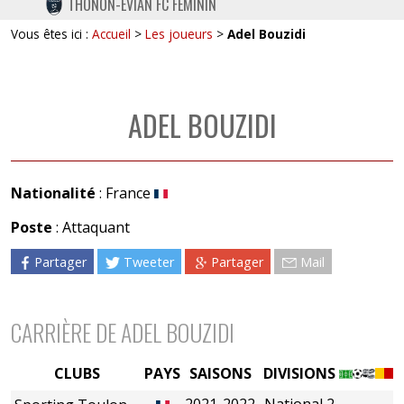
THONON-EVIAN FC FÉMININ
TWITTER
Vous êtes ici :
Accueil
>
Les joueurs
>
Adel Bouzidi
INSTAGRAM
ADEL BOUZIDI
Nationalité
: France
Poste
: Attaquant
Partager
Tweeter
Partager
Mail
CARRIÈRE DE ADEL BOUZIDI
CLUBS
PAYS
SAISONS
DIVISIONS
2021-2022
National 2