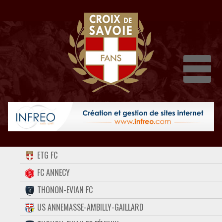
Dépli
ACCUEIL
ETG FC
FORUM
FC ANNECY
THONON-EVIAN FC
CONTACT
US ANNEMASSE-AMBILLY-GAILLARD
FACEBOOK