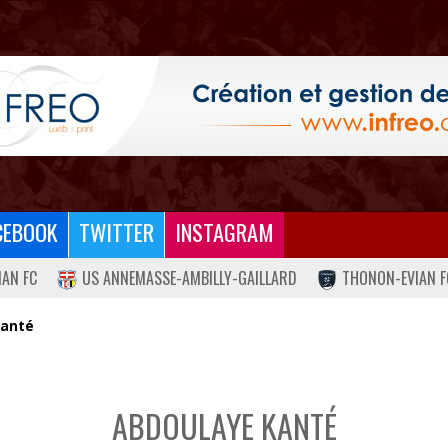
CEBOOK
TWITTER
INSTAGRAM
IAN FC
US ANNEMASSE-AMBILLY-GAILLARD
THONON-EVIAN F
Kanté
ABDOULAYE KANTÉ