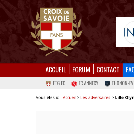
ACCUEIL
FORUM
CONTACT
FA
ETG FC
FC ANNECY
THONON-EV
Vous êtes ici :
Accueil
>
Les adversaires
>
Lille Ol