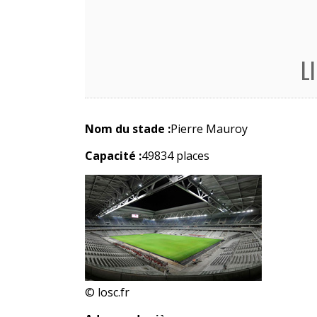
L
Nom du stade :
Pierre Mauroy
Capacité :
49834 places
© losc.fr