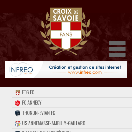
Dépli
ACCUEIL
ETG FC
FORUM
FC ANNECY
THONON-EVIAN FC
CONTACT
US ANNEMASSE-AMBILLY-GAILLARD
FACEBOOK