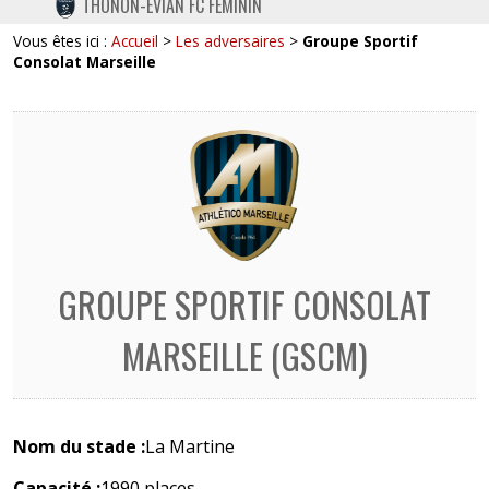
THONON-EVIAN FC FÉMININ
TWITTER
Vous êtes ici :
Accueil
>
Les adversaires
>
Groupe Sportif
INSTAGRAM
Consolat Marseille
GROUPE SPORTIF CONSOLAT
MARSEILLE (GSCM)
Nom du stade :
La Martine
Capacité :
1990 places