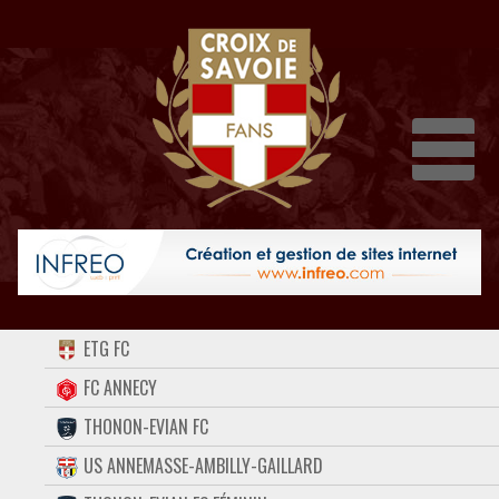
Dépli
ACCUEIL
ETG FC
FORUM
FC ANNECY
THONON-EVIAN FC
CONTACT
US ANNEMASSE-AMBILLY-GAILLARD
FACEBOOK