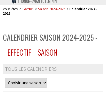
THONON-EVIAN FC FÉMININ
TWITTER
Vous êtes ici :
Accueil
>
Saison 2024-2025
>
Calendrier 2024-
INSTAGRAM
2025
CALENDRIER SAISON 2024-2025 -
EFFECTIF
SAISON
TOUS LES CALENDRIERS