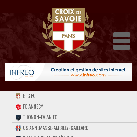
Dépli
ACCUEIL
ETG FC
FORUM
FC ANNECY
THONON-EVIAN FC
CONTACT
US ANNEMASSE-AMBILLY-GAILLARD
FACEBOOK