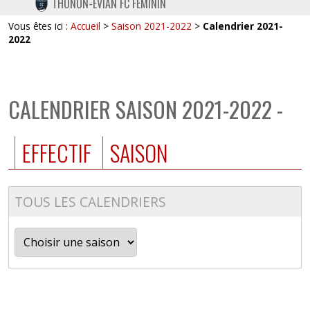
THONON-EVIAN FC FÉMININ
TWITTER
Vous êtes ici :
Accueil
>
Saison 2021-2022
>
Calendrier 2021-
INSTAGRAM
2022
CALENDRIER SAISON 2021-2022 -
EFFECTIF
SAISON
TOUS LES CALENDRIERS