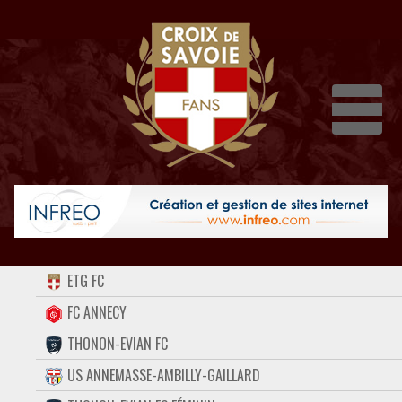
Dépli
ACCUEIL
ETG FC
FORUM
FC ANNECY
THONON-EVIAN FC
CONTACT
US ANNEMASSE-AMBILLY-GAILLARD
FACEBOOK