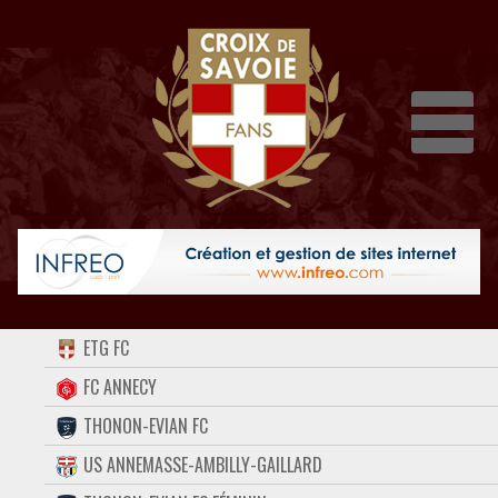
Dépli
ACCUEIL
ETG FC
FORUM
FC ANNECY
THONON-EVIAN FC
CONTACT
US ANNEMASSE-AMBILLY-GAILLARD
FACEBOOK