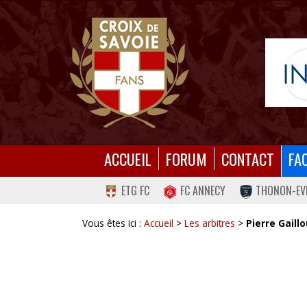
ACCUEIL
FORUM
CONTACT
FA
ETG FC
FC ANNECY
THONON-EV
Vous êtes ici :
Accueil
>
Les arbitres
>
Pierre Gaill