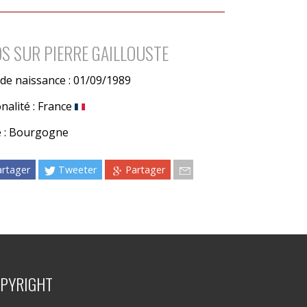
OS SUR PIERRE GAILLOUSTE
de naissance : 01/09/1989
nalité : France
e : Bourgogne
artager
Tweeter
Partager
PYRIGHT