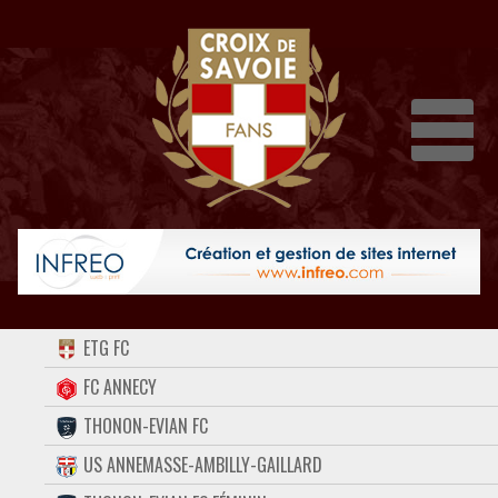
Dépli
ACCUEIL
ETG FC
FORUM
FC ANNECY
THONON-EVIAN FC
CONTACT
US ANNEMASSE-AMBILLY-GAILLARD
FACEBOOK