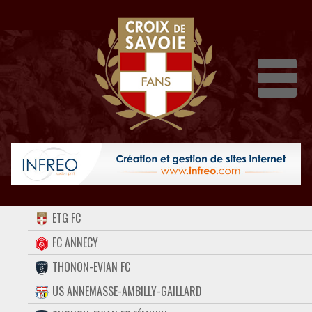
Dépli
ACCUEIL
ETG FC
FORUM
FC ANNECY
THONON-EVIAN FC
CONTACT
US ANNEMASSE-AMBILLY-GAILLARD
FACEBOOK