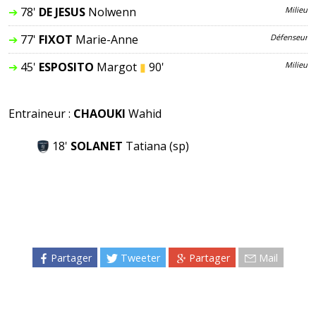
➔
78'
DE JESUS
Nolwenn
Milieu
➔
77'
FIXOT
Marie-Anne
Défenseur
➔
45'
ESPOSITO
Margot
▮
90'
Milieu
Entraineur :
CHAOUKI
Wahid
18'
SOLANET
Tatiana
(sp)
Partager
Tweeter
Partager
Mail