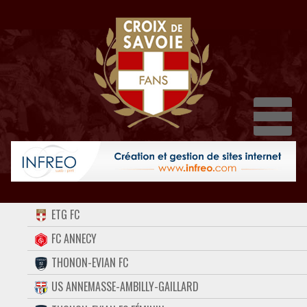
Dépli
ACCUEIL
ETG FC
FORUM
FC ANNECY
THONON-EVIAN FC
CONTACT
US ANNEMASSE-AMBILLY-GAILLARD
FACEBOOK