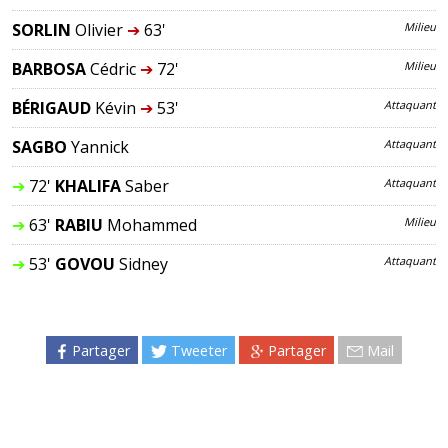
SORLIN
Olivier
➔
63'
Milieu
BARBOSA
Cédric
➔
72'
Milieu
BÉRIGAUD
Kévin
➔
53'
Attaquant
SAGBO
Yannick
Attaquant
➔
72'
KHALIFA
Saber
Attaquant
➔
63'
RABIU
Mohammed
Milieu
➔
53'
GOVOU
Sidney
Attaquant
Partager
Tweeter
Partager
Mail