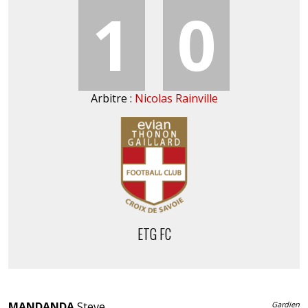
1
0
Arbitre :
Nicolas Rainville
ETG FC
MANDANDA
Steve
Gardien