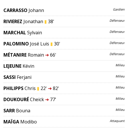
CARRASSO
Johann
Gardien
RIVIEREZ
Jonathan
▮
38'
Défenseur
MARCHAL
Sylvain
Défenseur
PALOMINO
José Luis
▮
30'
Défenseur
MÉTANIRE
Romain
➔
66'
Défenseur
LEJEUNE
Kévin
Milieu
SASSI
Ferjani
Milieu
PHILIPPS
Chris
▮
22'
➔
82'
Milieu
DOUKOURÉ
Cheick
➔
77'
Milieu
SARR
Bouna
Milieu
MAÏGA
Modibo
Attaquant