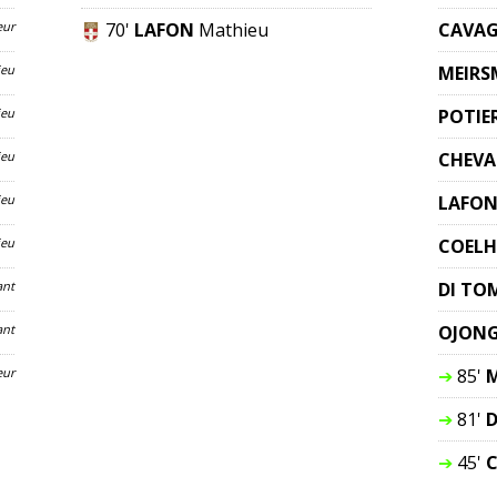
eur
70'
LAFON
Mathieu
CAVAG
ieu
MEIR
ieu
POTIE
ieu
CHEVA
ieu
LAFO
ieu
COEL
ant
DI T
ant
OJON
eur
➔
85'
➔
81'
D
➔
45'