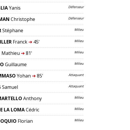
LIA
Yanis
Défenseur
SMAN
Christophe
Défenseur
R
Stéphane
Milieu
ILLER
Franck
➔
45'
Milieu
N
Mathieu
➔
81'
Milieu
HO
Guillaume
Milieu
OMMASO
Yohan
➔
85'
Attaquant
G
Samuel
Attaquant
MARTELLO
Anthony
Milieu
E LA LOMA
Cédric
Milieu
COQUIO
Florian
Milieu