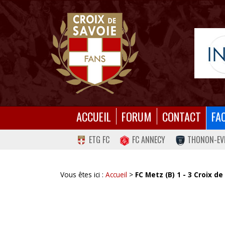
ACCUEIL
FORUM
CONTACT
FA
ETG FC
FC ANNECY
THONON-EV
Vous êtes ici :
Accueil
>
FC Metz (B) 1 - 3 Croix de