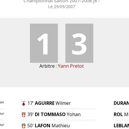
Championnat saison 2007-2008 J8 -
Le 29/09/2007
1
3
Arbitre :
Yann Pretot
ien
17'
AGUIRRE
Wilmer
DURA
eur
39'
DI TOMMASO
Yohan
ROL
Mi
eur
50'
LAFON
Mathieu
LEBLA