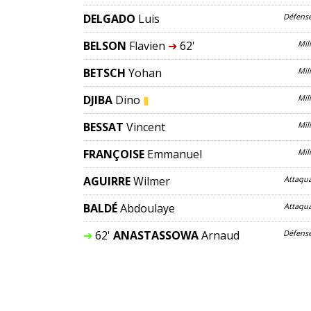
DELGADO
Luis
Défens
BELSON
Flavien
➔
62'
Mil
BETSCH
Yohan
Mil
DJIBA
Dino
▮
Mil
BESSAT
Vincent
Mil
FRANÇOISE
Emmanuel
Mil
AGUIRRE
Wilmer
Attaqu
BALDÉ
Abdoulaye
Attaqu
➔
62'
ANASTASSOWA
Arnaud
Défens