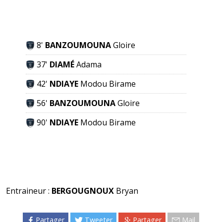
8'
BANZOUMOUNA
Gloire
37'
DIAMÉ
Adama
42'
NDIAYE
Modou Birame
56'
BANZOUMOUNA
Gloire
90'
NDIAYE
Modou Birame
Entraineur :
BERGOUGNOUX
Bryan
Partager
Tweeter
Partager
Mail