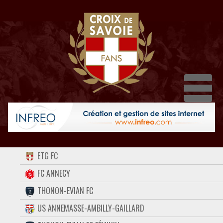
Dépli
ACCUEIL
ETG FC
FORUM
FC ANNECY
THONON-EVIAN FC
CONTACT
US ANNEMASSE-AMBILLY-GAILLARD
FACEBOOK