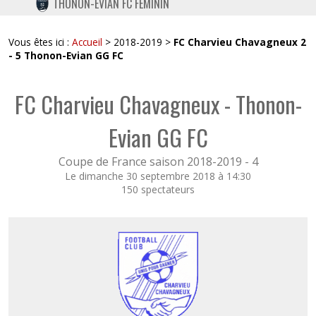
THONON-EVIAN FC FÉMININ
TWITTER
INSTAGRAM
Vous êtes ici :
Accueil
> 2018-2019 >
FC Charvieu Chavagneux 2
- 5 Thonon-Evian GG FC
FC Charvieu Chavagneux - Thonon-
Evian GG FC
Coupe de France saison 2018-2019 -
4
Le dimanche 30 septembre 2018 à 14:30
150 spectateurs