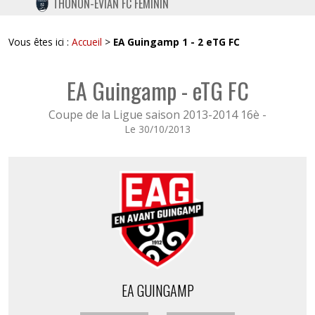
THONON-EVIAN FC FÉMININ
TWITTER
INSTAGRAM
Vous êtes ici :
Accueil
>
EA Guingamp 1 - 2 eTG FC
EA Guingamp - eTG FC
Coupe de la Ligue saison 2013-2014 16è -
Le 30/10/2013
EA GUINGAMP