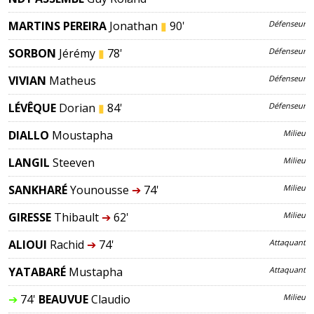
MARTINS PEREIRA
Jonathan
▮
90'
Défenseur
SORBON
Jérémy
▮
78'
Défenseur
VIVIAN
Matheus
Défenseur
LÉVÊQUE
Dorian
▮
84'
Défenseur
DIALLO
Moustapha
Milieu
LANGIL
Steeven
Milieu
SANKHARÉ
Younousse
➔
74'
Milieu
GIRESSE
Thibault
➔
62'
Milieu
ALIOUI
Rachid
➔
74'
Attaquant
YATABARÉ
Mustapha
Attaquant
➔
74'
BEAUVUE
Claudio
Milieu