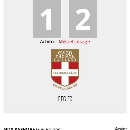
1
2
Arbitre :
Mikael Lesage
ETG FC
NDY ASSEMBE
Guy Roland
Gardien