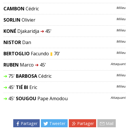
CAMBON
Cédric
Milieu
SORLIN
Olivier
Milieu
KONÉ
Djakaridja
➔
45'
Milieu
NISTOR
Dan
Milieu
BERTOGLIO
Facundo
▮
70'
Milieu
RUBEN
Marco
➔
45'
Attaquant
➔
75'
BARBOSA
Cédric
Milieu
➔
45'
TIÉ BI
Eric
Milieu
➔
45'
SOUGOU
Pape Amodou
Attaquant
Partager
Tweeter
Partager
Mail