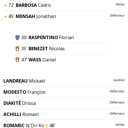
➔
72'
BARBOSA
Cédric
Milieu
➔
45'
MENSAH
Jonathan
Défenseur
30'
RASPENTINO
Florian
35'
BENEZET
Nicolas
47'
WASS
Daniel
LANDREAU
Mickaël
Gardien
MODESTO
François
Défenseur
DIAKITÉ
Drissa
Défenseur
ACHILLI
Romain
Défenseur
ROMARIC
N'Dri Koffi
▮
48'
Milieu