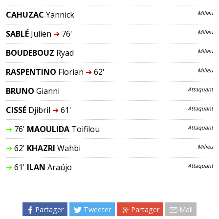
CAHUZAC
Yannick
Milieu
SABLÉ
Julien
➔
76'
Milieu
BOUDEBOUZ
Ryad
Milieu
RASPENTINO
Florian
➔
62'
Milieu
BRUNO
Gianni
Attaquant
CISSÉ
Djibril
➔
61'
Attaquant
➔
76'
MAOULIDA
Toifilou
Attaquant
➔
62'
KHAZRI
Wahbi
Milieu
➔
61'
ILAN
Araújo
Attaquant
Partager
Tweeter
Partager
Mail