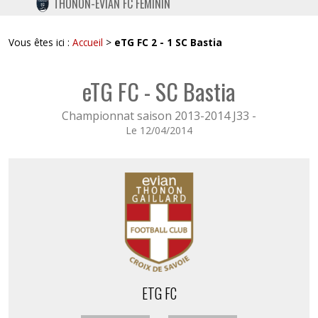
THONON-EVIAN FC FÉMININ
TWITTER
INSTAGRAM
Vous êtes ici :
Accueil
>
eTG FC 2 - 1 SC Bastia
eTG FC - SC Bastia
Championnat saison 2013-2014 J33 -
Le 12/04/2014
ETG FC