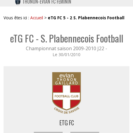
THONON-EVIAN FC FÉMININ
TWITTER
INSTAGRAM
Vous êtes ici :
Accueil
>
eTG FC 5 - 2 S. Plabennecois Football
eTG FC - S. Plabennecois Football
Championnat saison 2009-2010 J22 -
Le 30/01/2010
ETG FC