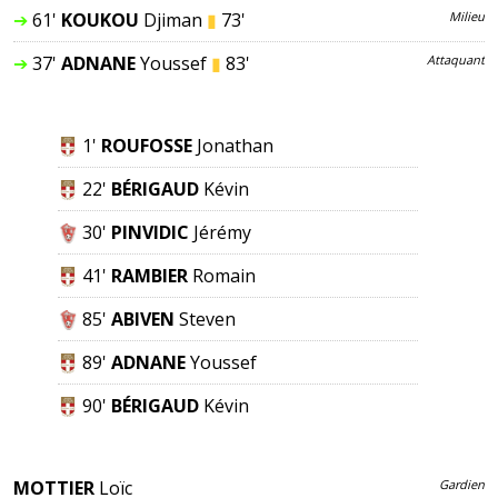
➔
61'
KOUKOU
Djiman
▮
73'
Milieu
➔
37'
ADNANE
Youssef
▮
83'
Attaquant
1'
ROUFOSSE
Jonathan
22'
BÉRIGAUD
Kévin
30'
PINVIDIC
Jérémy
41'
RAMBIER
Romain
85'
ABIVEN
Steven
89'
ADNANE
Youssef
90'
BÉRIGAUD
Kévin
MOTTIER
Loïc
Gardien