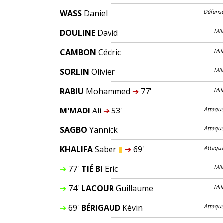
WASS
Daniel
Défens
DOULINE
David
Mil
CAMBON
Cédric
Mil
SORLIN
Olivier
Mil
RABIU
Mohammed
➔
77'
Mil
M'MADI
Ali
➔
53'
Attaqu
SAGBO
Yannick
Attaqu
KHALIFA
Saber
▮
➔
69'
Attaqu
➔
77'
TIÉ BI
Eric
Mil
➔
74'
LACOUR
Guillaume
Mil
➔
69'
BÉRIGAUD
Kévin
Attaqu