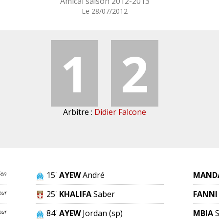
Amical saison 2012-2013
Le 28/07/2012
1
2
Arbitre :
Didier Falcone
ien
15'
AYEW
André
MAND
eur
25'
KHALIFA
Saber
FANNI
eur
84'
AYEW
Jordan
(sp)
MBIA