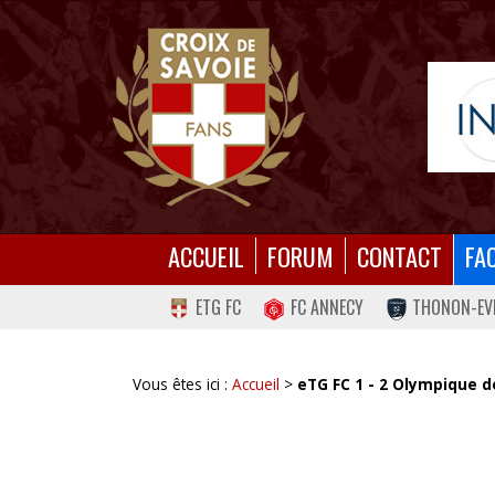
ACCUEIL
FORUM
CONTACT
FA
ETG FC
FC ANNECY
THONON-EV
Vous êtes ici :
Accueil
>
eTG FC 1 - 2 Olympique d