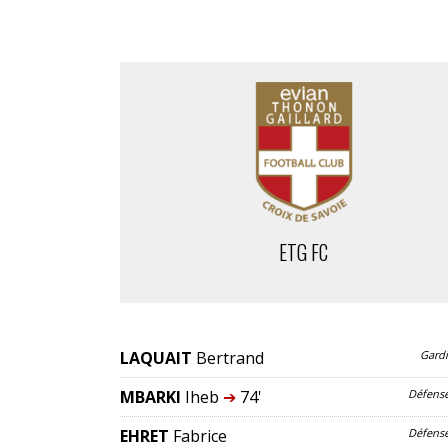
ETG FC
LAQUAIT
Bertrand
Gard
MBARKI
Iheb
➔
74'
Défens
EHRET
Fabrice
Défens