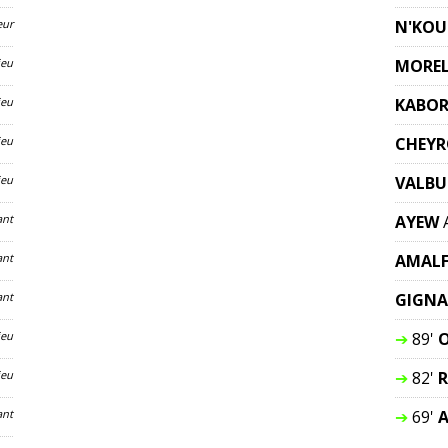
eur
N'KO
ieu
MORE
ieu
KABOR
ieu
CHEY
ieu
VALBU
ant
AYEW
ant
AMAL
ant
GIGN
ieu
➔
89'
ieu
➔
82'
ant
➔
69'