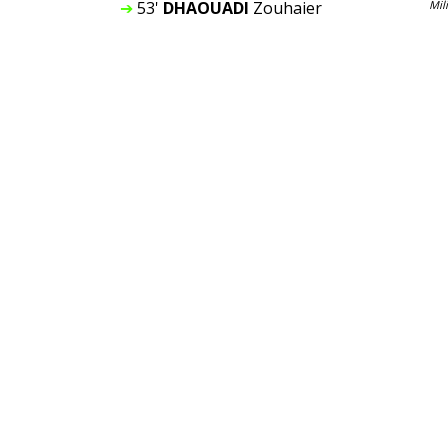
➔
53'
DHAOUADI
Zouhaier
Mil