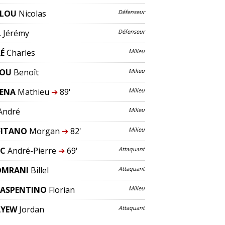
ULOU
Nicolas
Défenseur
L
Jérémy
Défenseur
É
Charles
Milieu
ROU
Benoît
Milieu
ENA
Mathieu
➔
89'
Milieu
André
Milieu
FITANO
Morgan
➔
82'
Milieu
AC
André-Pierre
➔
69'
Attaquant
OMRANI
Billel
Attaquant
RASPENTINO
Florian
Milieu
AYEW
Jordan
Attaquant