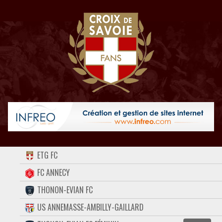
ACCUEIL
ETG FC
FORUM
FC ANNECY
THONON-EVIAN FC
CONTACT
US ANNEMASSE-AMBILLY-GAILLARD
FACEBOOK