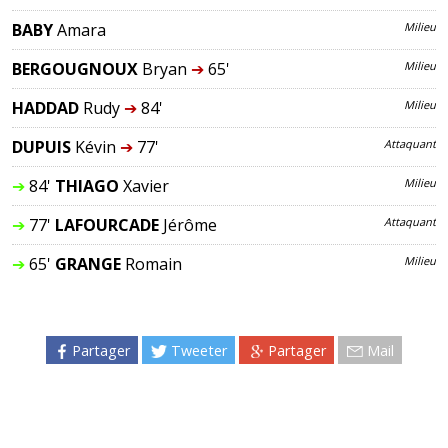
BABY
Amara
Milieu
BERGOUGNOUX
Bryan
➔
65'
Milieu
HADDAD
Rudy
➔
84'
Milieu
DUPUIS
Kévin
➔
77'
Attaquant
➔
84'
THIAGO
Xavier
Milieu
➔
77'
LAFOURCADE
Jérôme
Attaquant
➔
65'
GRANGE
Romain
Milieu
Partager
Tweeter
Partager
Mail