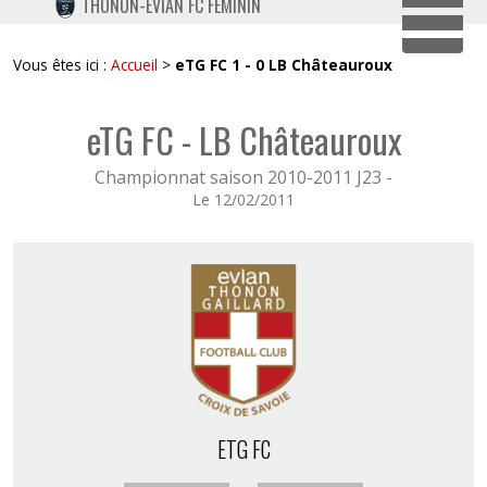
THONON-EVIAN FC FÉMININ
TWITTER
Dépli
INSTAGRAM
Vous êtes ici :
Accueil
>
eTG FC 1 - 0 LB Châteauroux
eTG FC - LB Châteauroux
Championnat saison 2010-2011 J23 -
Le 12/02/2011
ETG FC