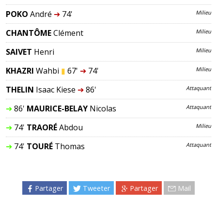
POKO
André
➔
74'
Milieu
CHANTÔME
Clément
Milieu
SAIVET
Henri
Milieu
KHAZRI
Wahbi
▮
67'
➔
74'
Milieu
THELIN
Isaac Kiese
➔
86'
Attaquant
➔
86'
MAURICE-BELAY
Nicolas
Attaquant
➔
74'
TRAORÉ
Abdou
Milieu
➔
74'
TOURÉ
Thomas
Attaquant
Partager
Tweeter
Partager
Mail