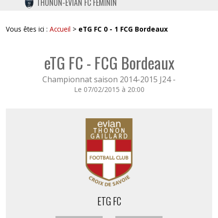
THONON-EVIAN FC FÉMININ
TWITTER
INSTAGRAM
Vous êtes ici :
Accueil
>
eTG FC 0 - 1 FCG Bordeaux
eTG FC - FCG Bordeaux
Championnat saison 2014-2015 J24 -
Le 07/02/2015 à 20:00
ETG FC