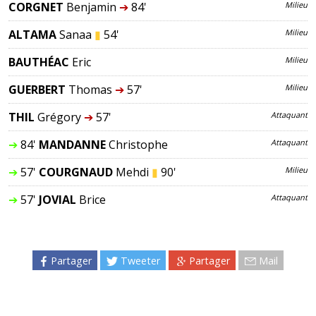
CORGNET
Benjamin
➔
84'
Milieu
ALTAMA
Sanaa
▮
54'
Milieu
BAUTHÉAC
Eric
Milieu
GUERBERT
Thomas
➔
57'
Milieu
THIL
Grégory
➔
57'
Attaquant
➔
84'
MANDANNE
Christophe
Attaquant
➔
57'
COURGNAUD
Mehdi
▮
90'
Milieu
➔
57'
JOVIAL
Brice
Attaquant
Partager
Tweeter
Partager
Mail