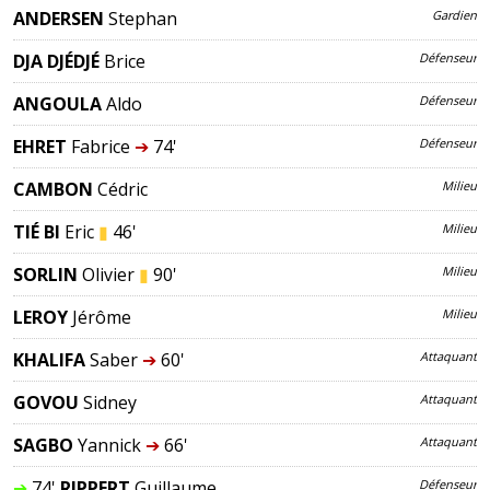
ANDERSEN
Stephan
Gardien
DJA DJÉDJÉ
Brice
Défenseur
ANGOULA
Aldo
Défenseur
EHRET
Fabrice
➔
74'
Défenseur
CAMBON
Cédric
Milieu
TIÉ BI
Eric
▮
46'
Milieu
SORLIN
Olivier
▮
90'
Milieu
LEROY
Jérôme
Milieu
KHALIFA
Saber
➔
60'
Attaquant
GOVOU
Sidney
Attaquant
SAGBO
Yannick
➔
66'
Attaquant
➔
74'
RIPPERT
Guillaume
Défenseur