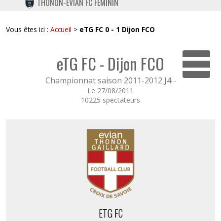
THONON-EVIAN FC FÉMININ
TWITTER
INSTAGRAM
Vous êtes ici :
Accueil
>
eTG FC 0 - 1 Dijon FCO
eTG FC - Dijon FCO
Dépli
Championnat saison 2011-2012 J4 -
Le 27/08/2011
10225 spectateurs
ETG FC