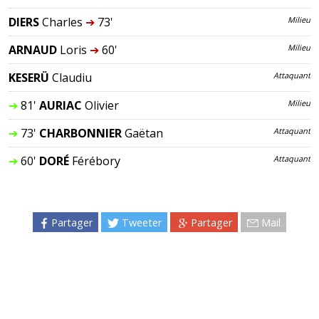
DIERS
Charles
➔
73'
Milieu
ARNAUD
Loris
➔
60'
Milieu
KESERÜ
Claudiu
Attaquant
➔
81'
AURIAC
Olivier
Milieu
➔
73'
CHARBONNIER
Gaëtan
Attaquant
➔
60'
DORÉ
Férébory
Attaquant
Partager
Tweeter
Partager
Mail