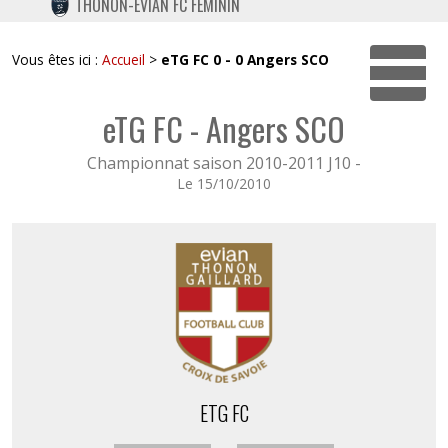
THONON-EVIAN FC FÉMININ
TWITTER
INSTAGRAM
Vous êtes ici :
Accueil
>
eTG FC 0 - 0 Angers SCO
Dépli
eTG FC - Angers SCO
Championnat saison 2010-2011 J10 -
Le 15/10/2010
ETG FC