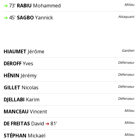
➔
73'
RABIU
Mohammed
Milieu
➔
45'
SAGBO
Yannick
Attaquant
HIAUMET
Jérôme
Gardien
DEROFF
Yves
Défenseur
HÉNIN
Jérémy
Défenseur
GILLET
Nicolas
Défenseur
DJELLABI
Karim
Défenseur
MANCEAU
Vincent
Milieu
DE FREITAS
David
➔
81'
Milieu
STÉPHAN
Mickaël
Milieu